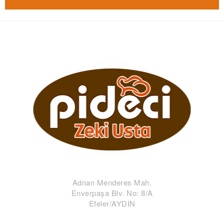
Adnan Menderes Mah.
Enverpaşa Blv. No: 8/A
Efeler/AYDIN